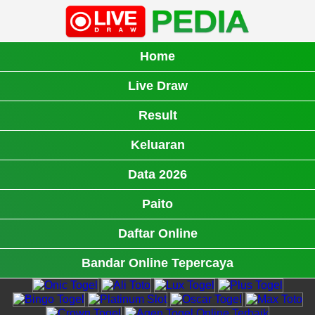
Home
Live Draw
Result
Keluaran
Data 2026
Paito
Daftar Online
Bandar Online Tepercaya