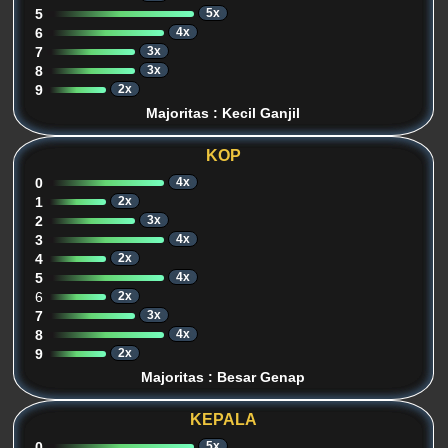
5
5x
6
4x
7
3x
8
3x
9
2x
Majoritas : Kecil Ganjil
KOP
0
4x
1
2x
2
3x
3
4x
4
2x
5
4x
6
2x
7
3x
8
4x
9
2x
Majoritas : Besar Genap
KEPALA
0
5x