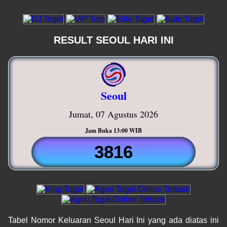
RESULT SEOUL HARI INI
Seoul
Jumat, 07 Agustus 2026
Jam Buka 13:00 WIB
3816
Tabel Nomor Keluaran Seoul Hari Ini yang ada diatas ini