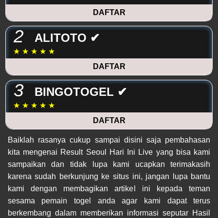
DAFTAR
2
ALITOTO ✔
★ ★ ★ ★ ★
DAFTAR
3
BINGOTOGEL ✔
★ ★ ★ ★ ★
DAFTAR
Baiklah rasanya cukup sampai disini saja pembahasan
kita mengenai Result Seoul Hari Ini Live yang bisa kami
sampaikan dan tidak lupa kami ucapkan terimakasih
karena sudah berkunjung ke situs ini, jangan lupa bantu
kami dengan membagikan artikel ini kepada teman
sesama pemain togel anda agar kami dapat terus
berkembang dalam memberikan informasi seputar Hasil