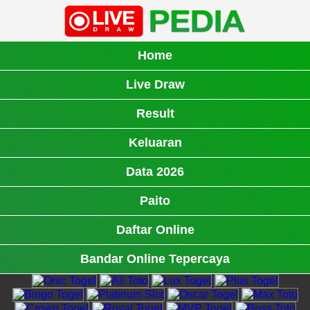
Home
Live Draw
Result
Keluaran
Data 2026
Paito
Daftar Online
Bandar Online Tepercaya