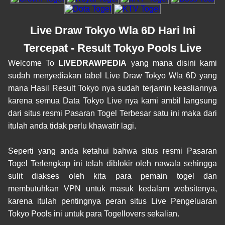
Live Draw Tokyo Wla 6D Hari Ini
Tercepat - Result Tokyo Pools Live
Welcome To
LIVEDRAWPEDIA
yang mana disini kami
sudah menyediakan tabel Live Draw Tokyo Wla 6D yang
mana Hasil Result Tokyo nya sudah terjamin keasliannya
karena semua Data Tokyo Live nya kami ambil langsung
dari situs resmi Pasaran Togel Terbesar satu ini maka dari
itulah anda tidak perlu khawatir lagi.
Seperti yang anda ketahui bahwa situs resmi Pasaran
Togel Terlengkap ini telah diblokir oleh nawala sehingga
sulit diakses oleh kita para pemain togel dan
membutuhkan VPN untuk masuk kedalam websitenya,
karena itulah pentingnya peran situs Live Pengeluaran
Tokyo Pools ini untuk para Togellovers sekalian.