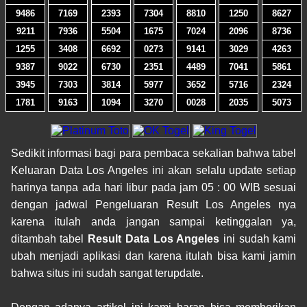
9486
7169
2393
7304
8810
1250
8627
9211
7936
5504
1675
7024
2096
8736
1255
3408
6692
0273
9141
3029
4263
9387
9022
6730
2351
4489
7041
5861
3945
7303
3814
5977
3652
5716
2324
1781
9163
1094
3270
0028
2035
5073
Sedikit informasi bagi para pembaca sekalian bahwa tabel
Keluaran Data Los Angeles ini akan selalu update setiap
harinya tanpa ada hari libur pada jam 05 : 00 WIB sesuai
dengan jadwal Pengeluaran Result Los Angeles nya
karena itulah anda jangan sampai ketinggalan ya,
ditambah tabel
Result Data Los Angeles
ini sudah kami
ubah menjadi aplikasi dan karena itulah bisa kami jamin
bahwa situs ini sudah sangat terupdate.