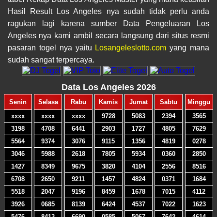
Hasil Result Los Angeles nya sudah tidak perlu anda
ragukan lagi karena sumber Data Pengeluaran Los
Angeles nya kami ambil secara langsung dari situs resmi
pasaran togel nya yaitu
Losangeleslotto.com
yang mana
sudah sangat terpercaya.
Data Los Angeles 2026
Senin
Selasa
Rabu
Kamis
Jumat
Sabtu
Minggu
xxxx
xxxx
xxxx
9728
5083
2394
3565
3198
4708
6441
2903
1727
4805
7629
5564
9374
3076
9115
1356
4819
0278
3046
5988
2618
7805
5934
0360
2850
1427
8349
9675
3820
4104
2556
8516
6708
2650
9211
1457
4824
0371
1684
5518
2047
9196
8459
1678
7015
4112
3926
0685
8139
6424
4537
7022
1623
5476
8413
6690
0585
5067
7642
4614