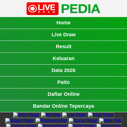
Home
Live Draw
Result
Keluaran
Data 2026
Paito
Daftar Online
Bandar Online Tepercaya