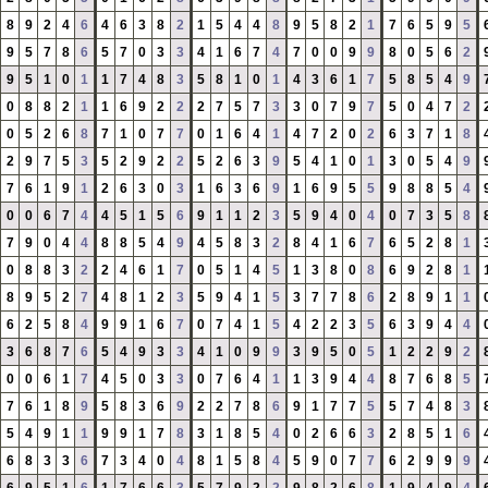
8
9
2
4
6
4
6
3
8
2
1
5
4
4
8
9
5
8
2
1
7
6
5
9
5
9
5
7
8
6
5
7
0
3
3
4
1
6
7
4
7
0
0
9
9
8
0
5
6
2
9
5
1
0
1
1
7
4
8
3
5
8
1
0
1
4
3
6
1
7
5
8
5
4
9
0
8
8
2
1
1
6
9
2
2
2
7
5
7
3
3
0
7
9
7
5
0
4
7
2
0
5
2
6
8
7
1
0
7
7
0
1
6
4
1
4
7
2
0
2
6
3
7
1
8
2
9
7
5
3
5
2
9
2
2
5
2
6
3
9
5
4
1
0
1
3
0
5
4
9
7
6
1
9
1
2
6
3
0
3
1
6
3
6
9
1
6
9
5
5
9
8
8
5
4
0
0
6
7
4
4
5
1
5
6
9
1
1
2
3
5
9
4
0
4
0
7
3
5
8
7
9
0
4
4
8
8
5
4
9
4
5
8
3
2
8
4
1
6
7
6
5
2
8
1
0
8
8
3
2
2
4
6
1
7
0
5
1
4
5
1
3
8
0
8
6
9
2
8
1
8
9
5
2
7
4
8
1
2
3
5
9
4
1
5
3
7
7
8
6
2
8
9
1
1
6
2
5
8
4
9
9
1
6
7
0
7
4
1
5
4
2
2
3
5
6
3
9
4
4
3
6
8
7
6
5
4
9
3
3
4
1
0
9
9
3
9
5
0
5
1
2
2
9
2
0
0
6
1
7
4
5
0
3
3
0
7
6
4
1
1
3
9
4
4
8
7
6
8
5
7
6
1
8
9
5
8
3
6
9
2
2
7
8
6
9
1
7
7
5
5
7
4
8
3
5
4
9
1
1
9
9
1
7
8
3
1
8
5
4
0
2
6
6
3
2
8
5
1
6
6
8
3
3
6
7
3
4
0
4
8
1
5
8
4
5
9
0
7
7
6
2
9
9
9