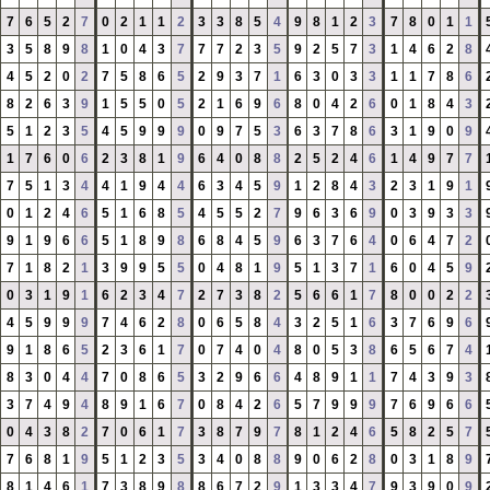
7
6
5
2
7
0
2
1
1
2
3
3
8
5
4
9
8
1
2
3
7
8
0
1
1
3
5
8
9
8
1
0
4
3
7
7
7
2
3
5
9
2
5
7
3
1
4
6
2
8
4
5
2
0
2
7
5
8
6
5
2
9
3
7
1
6
3
0
3
3
1
1
7
8
6
8
2
6
3
9
1
5
5
0
5
2
1
6
9
6
8
0
4
2
6
0
1
8
4
3
5
1
2
3
5
4
5
9
9
9
0
9
7
5
3
6
3
7
8
6
3
1
9
0
9
1
7
6
0
6
2
3
8
1
9
6
4
0
8
8
2
5
2
4
6
1
4
9
7
7
7
5
1
3
4
4
1
9
4
4
6
3
4
5
9
1
2
8
4
3
2
3
1
9
1
0
1
2
4
6
5
1
6
8
5
4
5
5
2
7
9
6
3
6
9
0
3
9
3
3
9
1
9
6
6
5
1
8
9
8
6
8
4
5
9
6
3
7
6
4
0
6
4
7
2
7
1
8
2
1
3
9
9
5
5
0
4
8
1
9
5
1
3
7
1
6
0
4
5
9
0
3
1
9
1
6
2
3
4
7
2
7
3
8
2
5
6
6
1
7
8
0
0
2
2
4
5
9
9
9
7
4
6
2
8
0
6
5
8
4
3
2
5
1
6
3
7
6
9
6
9
1
8
6
5
2
3
6
1
7
0
7
4
0
4
8
0
5
3
8
6
5
6
7
4
8
3
0
4
4
7
0
8
6
5
3
2
9
6
6
4
8
9
1
1
7
4
3
9
3
3
7
4
9
4
8
9
1
6
7
0
8
4
2
6
5
7
9
9
9
7
6
9
6
6
0
4
3
8
2
7
0
6
1
7
3
8
7
9
7
8
1
2
4
6
5
8
2
5
7
7
6
8
1
9
5
1
2
3
5
3
4
0
8
8
9
0
6
2
8
0
3
1
8
9
8
1
4
6
1
7
3
8
9
8
8
6
7
2
9
1
3
3
4
7
9
3
9
0
9