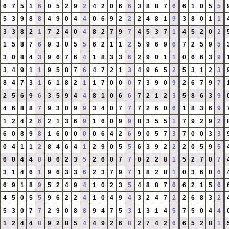
6
7
5
1
6
0
5
2
9
2
4
2
0
6
6
3
8
8
7
6
6
1
0
5
5
5
3
9
8
8
4
9
0
4
4
0
6
9
2
2
2
4
8
1
9
3
8
0
1
1
3
3
8
2
1
7
2
4
0
4
8
2
7
9
7
4
5
3
7
1
4
5
2
0
2
1
5
8
7
6
9
3
0
5
5
6
2
1
1
2
5
9
6
9
6
7
2
5
9
5
3
0
8
4
3
9
6
7
6
4
1
8
3
3
6
2
9
0
1
1
0
6
6
3
9
3
4
9
1
1
9
5
8
7
6
4
7
2
1
3
4
9
6
5
2
5
3
1
2
3
8
4
7
3
1
6
1
8
2
1
1
7
0
0
0
7
3
9
0
9
2
6
7
9
7
2
5
6
9
6
3
5
9
4
4
8
1
0
6
6
7
2
1
2
3
5
8
6
3
9
4
6
8
8
7
9
3
0
9
9
3
4
0
7
7
7
2
6
0
6
1
8
3
6
9
1
2
4
2
6
2
1
3
6
9
1
6
0
9
9
8
3
5
5
1
7
9
2
9
2
6
0
8
9
8
1
6
0
0
0
0
6
4
2
6
9
0
5
7
3
7
0
0
3
3
0
4
1
1
2
8
4
6
4
1
2
9
0
5
5
6
3
9
2
2
2
0
5
9
5
6
0
4
4
8
8
6
2
3
5
2
6
0
7
7
0
2
2
8
1
5
2
7
0
7
3
1
4
6
1
9
6
3
3
6
2
3
7
9
7
1
8
2
8
1
0
3
6
0
6
6
9
1
8
9
5
2
4
9
4
1
0
2
3
5
4
8
8
7
6
6
2
1
5
6
4
5
0
5
5
9
6
2
2
4
1
0
4
9
4
3
2
4
7
2
2
6
8
3
2
5
3
0
7
7
2
9
0
8
8
9
4
7
5
3
1
3
1
4
5
7
5
0
4
4
1
2
4
4
8
9
2
8
5
4
4
9
2
6
8
2
7
4
2
6
6
5
2
8
1