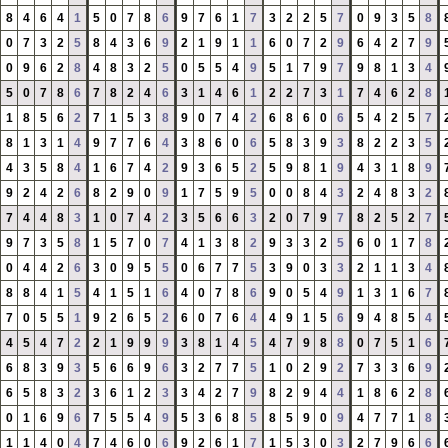
8
4
6
4
1
5
0
7
8
6
9
7
6
1
7
3
2
2
5
7
0
9
3
5
8
0
7
3
2
5
8
4
3
6
9
2
1
9
1
1
6
0
7
2
9
6
4
2
7
9
0
9
6
2
8
4
8
3
2
5
0
5
5
4
9
5
1
7
9
7
9
8
1
3
4
5
0
7
8
6
7
8
2
4
6
3
1
4
6
1
2
2
7
3
1
7
4
6
2
8
1
8
5
6
2
7
1
5
3
8
9
0
7
4
2
6
8
6
0
6
5
4
2
5
7
8
1
3
1
4
9
7
7
6
4
3
8
6
0
6
5
8
3
9
3
8
2
2
3
5
4
3
5
8
4
1
6
7
4
2
9
3
6
5
2
5
9
8
1
9
4
3
1
8
9
9
2
4
2
6
8
2
9
0
9
1
7
5
9
5
0
0
8
4
3
2
4
8
3
2
7
4
4
8
3
1
0
7
4
2
3
5
6
6
3
2
0
7
9
7
8
2
5
2
7
9
7
3
5
8
1
5
7
0
7
4
1
3
8
2
9
3
3
2
5
6
0
1
7
8
0
4
4
2
6
3
0
9
5
5
0
6
7
7
5
3
9
0
3
3
2
1
1
3
4
8
8
4
1
5
4
1
5
1
6
4
0
7
8
6
9
0
5
4
9
1
3
1
6
7
7
0
5
5
1
9
2
6
5
2
6
0
7
6
4
4
9
1
5
6
9
4
8
5
4
4
5
4
7
2
2
1
9
9
9
3
8
1
4
5
4
7
9
8
8
0
7
5
1
6
6
8
3
9
3
5
6
6
9
6
3
2
7
7
5
1
0
2
9
2
7
3
3
6
9
6
5
8
3
2
3
6
1
2
3
3
4
2
7
9
8
2
9
4
4
1
8
6
2
8
0
1
6
9
6
7
5
5
4
9
5
3
6
8
5
8
5
9
0
9
4
7
7
1
8
1
1
4
0
4
7
4
6
0
6
9
2
6
1
7
1
5
3
0
3
2
7
9
6
6