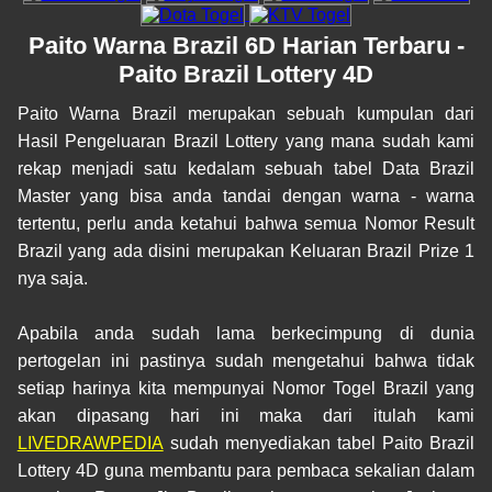
Paito Warna Brazil 6D Harian Terbaru -
Paito Brazil Lottery 4D
Paito Warna Brazil merupakan sebuah kumpulan dari
Hasil Pengeluaran Brazil Lottery yang mana sudah kami
rekap menjadi satu kedalam sebuah tabel Data Brazil
Master yang bisa anda tandai dengan warna - warna
tertentu, perlu anda ketahui bahwa semua Nomor Result
Brazil yang ada disini merupakan Keluaran Brazil Prize 1
nya saja.
Apabila anda sudah lama berkecimpung di dunia
pertogelan ini pastinya sudah mengetahui bahwa tidak
setiap harinya kita mempunyai Nomor Togel Brazil yang
akan dipasang hari ini maka dari itulah kami
LIVEDRAWPEDIA
sudah menyediakan tabel Paito Brazil
Lottery 4D guna membantu para pembaca sekalian dalam