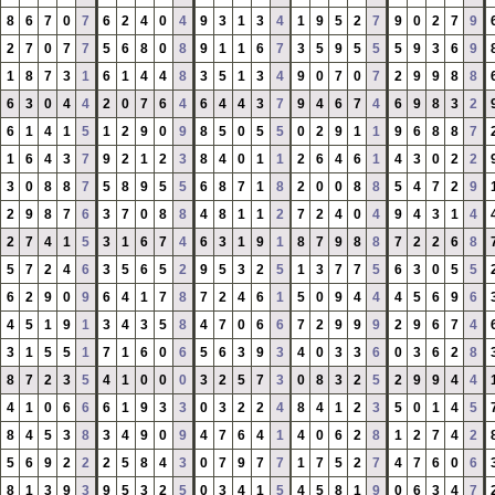
8
6
7
0
7
6
2
4
0
4
9
3
1
3
4
1
9
5
2
7
9
0
2
7
9
2
7
0
7
7
5
6
8
0
8
9
1
1
6
7
3
5
9
5
5
5
9
3
6
9
1
8
7
3
1
6
1
4
4
8
3
5
1
3
4
9
0
7
0
7
2
9
9
8
8
6
3
0
4
4
2
0
7
6
4
6
4
4
3
7
9
4
6
7
4
6
9
8
3
2
6
1
4
1
5
1
2
9
0
9
8
5
0
5
5
0
2
9
1
1
9
6
8
8
7
1
6
4
3
7
9
2
1
2
3
8
4
0
1
1
2
6
4
6
1
4
3
0
2
2
3
0
8
8
7
5
8
9
5
5
6
8
7
1
8
2
0
0
8
8
5
4
7
2
9
2
9
8
7
6
3
7
0
8
8
4
8
1
1
2
7
2
4
0
4
9
4
3
1
4
2
7
4
1
5
3
1
6
7
4
6
3
1
9
1
8
7
9
8
8
7
2
2
6
8
5
7
2
4
6
3
5
6
5
2
9
5
3
2
5
1
3
7
7
5
6
3
0
5
5
6
2
9
0
9
6
4
1
7
8
7
2
4
6
1
5
0
9
4
4
4
5
6
9
6
4
5
1
9
1
3
4
3
5
8
4
7
0
6
6
7
2
9
9
9
2
9
6
7
4
3
1
5
5
1
7
1
6
0
6
5
6
3
9
3
4
0
3
3
6
0
3
6
2
8
8
7
2
3
5
4
1
0
0
0
3
2
5
7
3
0
8
3
2
5
2
9
9
4
4
4
1
0
6
6
6
1
9
3
3
0
3
2
2
4
8
4
1
2
3
5
0
1
4
5
8
4
5
3
8
3
4
9
0
9
4
7
6
4
1
4
0
6
2
8
1
2
7
4
2
5
6
9
2
2
2
5
8
4
3
0
7
9
7
7
1
7
5
2
7
4
7
6
0
6
8
1
3
9
3
9
5
3
2
5
0
3
4
1
5
4
5
8
1
9
0
6
3
4
7