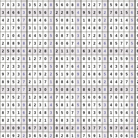
7
0
3
3
6
3
5
2
6
8
5
6
0
8
8
9
2
2
7
9
5
9
4
8
3
3
4
6
6
3
9
5
5
6
2
2
2
8
5
4
9
5
2
9
2
7
6
1
5
6
4
2
1
6
7
8
8
4
6
1
5
0
8
1
9
1
8
2
0
2
2
9
1
4
5
2
1
7
9
7
3
1
1
0
1
1
0
6
4
1
9
4
8
8
7
4
3
6
6
3
7
1
0
4
4
4
4
5
0
5
0
8
7
5
3
1
7
2
8
1
5
4
0
8
8
2
8
8
9
8
7
3
2
0
2
6
0
6
7
4
9
7
2
4
6
8
5
7
7
5
2
5
9
6
6
4
3
2
8
1
2
1
1
0
1
6
3
4
0
4
0
9
7
4
2
3
2
6
2
8
1
2
7
0
7
8
6
1
9
1
0
0
5
3
8
6
3
5
9
5
7
2
3
3
6
2
0
9
5
5
0
8
7
6
4
8
1
3
7
1
4
3
5
8
4
9
7
3
3
6
4
7
9
2
2
5
1
9
0
9
2
6
8
6
5
4
0
9
5
5
8
9
5
2
7
2
1
3
7
1
8
8
4
6
1
3
1
5
6
2
4
4
2
7
9
7
3
0
7
7
2
9
3
0
3
5
0
8
4
3
8
6
3
5
8
2
0
8
3
2
9
7
5
2
7
1
2
9
4
4
7
0
4
3
7
5
6
0
6
6
7
6
8
7
6
0
3
6
3
9
4
2
3
1
4
5
8
1
4
5
9
0
7
5
3
4
0
1
8
9
8
7
5
1
6
2
3
4
8
3
5
5
0
7
7
9
8
3
9
3
1
5
9
4
4
8
2
5
4
9
9
4
2
1
3
6
8
3
3
6
8
0
6
4
1
1
2
5
6
2
3
0
0
9
9
6
7
3
9
3
0
4
6
2
8
5
3
7
7
5
9
7
0
4
4
4
0
9
2
2
3
6
5
6
2
8
2
8
1
9
7
5
9
1
1
5
3
0
6
6