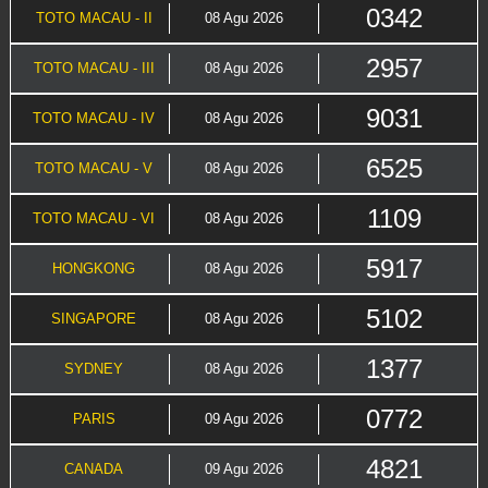
0342
TOTO MACAU - II
08 Agu 2026
2957
TOTO MACAU - III
08 Agu 2026
9031
TOTO MACAU - IV
08 Agu 2026
6525
TOTO MACAU - V
08 Agu 2026
1109
TOTO MACAU - VI
08 Agu 2026
5917
HONGKONG
08 Agu 2026
5102
SINGAPORE
08 Agu 2026
1377
SYDNEY
08 Agu 2026
0772
PARIS
09 Agu 2026
4821
CANADA
09 Agu 2026