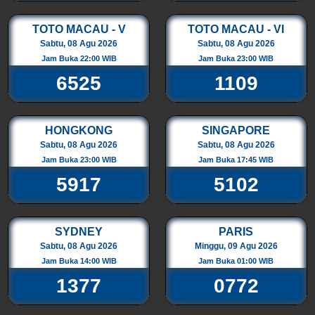
TOTO MACAU - V
TOTO MACAU - VI
Sabtu, 08 Agu 2026
Sabtu, 08 Agu 2026
Jam Buka 22:00 WIB
Jam Buka 23:00 WIB
6525
1109
HONGKONG
SINGAPORE
Sabtu, 08 Agu 2026
Sabtu, 08 Agu 2026
Jam Buka 23:00 WIB
Jam Buka 17:45 WIB
5917
5102
SYDNEY
PARIS
Sabtu, 08 Agu 2026
Minggu, 09 Agu 2026
Jam Buka 14:00 WIB
Jam Buka 01:00 WIB
1377
0772