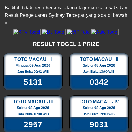
Baiklah tidak perlu berlama - lama lagi mari saja saksikan
Result Pengeluaran Sydney Tercepat yang ada di bawah
ini.
RESULT TOGEL 1 PRIZE
TOTO MACAU - I
TOTO MACAU - II
Minggu, 09 Agu 2026
Sabtu, 08 Agu 2026
Jam Buka 00:01 WIB
Jam Buka 13:00 WIB
5131
0342
TOTO MACAU - III
TOTO MACAU - IV
Sabtu, 08 Agu 2026
Sabtu, 08 Agu 2026
Jam Buka 16:00 WIB
Jam Buka 19:00 WIB
2957
9031