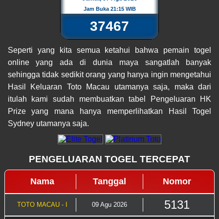
Jam Buka 21:15 WIB
37467
Seperti yang kita semua ketahui bahwa pemain togel
online yang ada di dunia maya sangatlah banyak
sehingga tidak sedikit orang yang hanya ingin mengetahui
Hasil Keluaran Toto Macau utamanya saja, maka dari
itulah kami sudah membuatkan tabel Pengeluaran HK
Prize yang mana hanya memperlihatkan Hasil Togel
Sydney utamanya saja.
PENGELUARAN TOGEL TERCEPAT
Nama
Tanggal
Nomor
5131
TOTO MACAU - I
09 Agu 2026