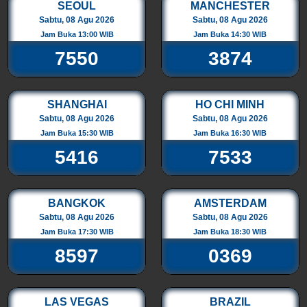
SEOUL
MANCHESTER
Sabtu, 08 Agu 2026
Sabtu, 08 Agu 2026
Jam Buka 13:00 WIB
Jam Buka 14:30 WIB
7550
3874
SHANGHAI
HO CHI MINH
Sabtu, 08 Agu 2026
Sabtu, 08 Agu 2026
Jam Buka 15:30 WIB
Jam Buka 16:30 WIB
5416
7533
BANGKOK
AMSTERDAM
Sabtu, 08 Agu 2026
Sabtu, 08 Agu 2026
Jam Buka 17:30 WIB
Jam Buka 18:30 WIB
8597
0369
LAS VEGAS
BRAZIL