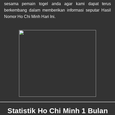
sesama pemain togel anda agar kami dapat terus
berkembang dalam memberikan informasi seputar Hasil
Nomor Ho Chi Minh Hari Ini.
Statistik Ho Chi Minh 1 Bulan