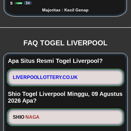
9
1x
Majoritas : Kecil Genap
FAQ TOGEL LIVERPOOL
Apa Situs Resmi Togel Liverpool?
LIVERPOOLLOTTERY.CO.UK
Shio Togel Liverpool Minggu, 09 Agustus
2026 Apa?
SHIO
NAGA