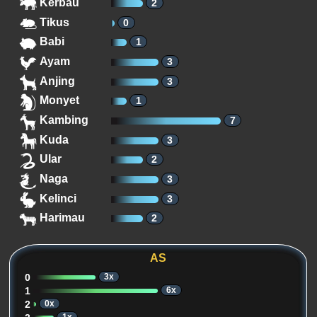
Kerbau
2
Tikus
0
Babi
1
Ayam
3
Anjing
3
Monyet
1
Kambing
7
Kuda
3
Ular
2
Naga
3
Kelinci
3
Harimau
2
AS
0
3x
1
6x
2
0x