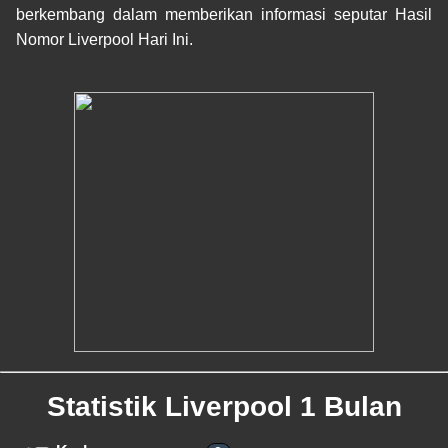
berkembang dalam memberikan informasi seputar Hasil
Nomor Liverpool Hari Ini.
Statistik Liverpool 1 Bulan