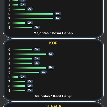
3
1x
4
1x
5
2x
6
6x
7
6x
8
2x
9
3x
Majoritas : Besar Genap
KOP
0
3x
1
5x
2
3x
3
3x
4
5x
5
4x
6
1x
7
2x
8
2x
9
2x
Majoritas : Kecil Ganjil
KEPALA