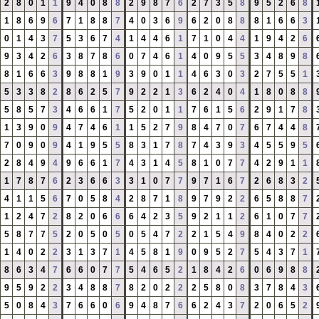
2
8
0
1
1
9
4
0
8
8
2
9
8
7
6
2
7
3
5
8
9
5
2
6
8
1
8
6
9
6
7
1
8
8
7
4
0
3
6
9
6
2
0
8
8
8
1
6
6
3
0
1
4
3
7
5
3
6
7
4
1
4
4
6
1
7
1
0
4
4
1
9
4
2
6
9
3
4
2
6
3
8
7
8
6
0
7
4
6
1
4
0
9
5
5
3
4
8
9
8
8
1
6
6
3
9
8
8
1
9
3
9
0
1
1
4
6
3
0
3
2
7
5
5
1
5
3
3
8
2
8
6
2
5
7
9
2
2
1
3
6
2
4
0
4
1
8
0
8
8
5
8
5
7
3
4
6
6
1
7
5
2
0
1
1
7
6
1
5
6
2
9
1
7
8
1
3
9
0
9
4
7
4
6
1
1
5
2
7
9
8
4
7
0
7
6
7
4
4
8
7
0
9
0
9
4
1
9
5
5
8
3
1
7
8
7
4
3
9
3
4
5
5
9
5
2
8
4
9
4
9
6
6
1
7
4
3
1
4
5
8
1
0
7
7
4
2
9
1
1
1
7
8
7
6
2
3
6
6
3
3
1
0
7
7
9
7
1
6
7
2
6
8
3
2
4
1
1
5
6
7
0
5
8
4
2
8
7
1
8
9
7
9
2
2
6
5
8
8
7
1
2
4
7
2
8
2
0
6
6
6
4
2
3
5
9
2
1
1
2
6
1
0
7
7
5
8
7
7
5
2
0
5
0
5
0
5
4
7
2
2
1
5
4
9
8
4
0
2
2
1
4
0
2
2
3
1
3
7
1
4
5
8
1
9
0
9
5
2
7
5
4
3
7
1
8
6
3
4
7
6
6
0
7
7
5
4
6
5
2
1
8
4
2
6
0
6
9
8
8
9
5
9
2
2
3
4
8
8
7
8
2
0
2
2
2
5
8
0
8
3
7
8
4
3
5
0
8
4
3
7
6
6
0
6
9
4
8
7
6
6
2
4
3
7
2
0
6
5
2