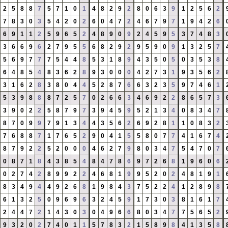
2
5
8
8
7
5
7
1
0
1
4
8
2
9
2
8
0
6
3
9
1
2
5
6
2
7
8
3
0
3
5
4
2
0
2
6
0
4
7
2
4
6
7
9
7
1
9
4
2
6
6
9
1
1
2
5
9
6
5
2
4
8
9
0
9
2
4
5
9
5
3
7
4
8
3
3
6
6
9
6
2
7
9
5
5
6
8
2
9
2
9
5
9
0
9
1
3
2
5
7
5
6
9
7
7
7
5
4
4
8
5
3
1
8
9
4
3
5
0
5
0
3
5
3
8
6
4
8
5
4
8
3
6
2
8
9
3
0
0
0
4
2
7
3
1
9
3
5
6
2
3
1
6
2
8
3
8
0
4
4
5
2
8
7
6
6
3
2
3
5
9
7
4
6
1
5
3
9
8
8
8
7
2
5
7
0
2
6
6
3
4
6
9
2
2
8
6
5
7
3
3
9
0
2
2
5
8
7
9
7
3
9
4
5
9
5
2
1
3
4
0
8
3
4
7
8
7
0
9
9
7
9
1
3
4
4
3
5
6
2
6
9
2
8
1
1
0
8
3
2
7
6
8
8
7
1
7
6
5
2
9
0
4
1
5
5
8
0
7
7
4
1
6
7
4
8
7
9
2
2
5
2
0
0
0
4
6
2
7
9
8
0
3
4
7
5
4
7
0
7
0
8
7
1
8
4
3
8
5
4
8
4
7
8
6
9
7
2
6
8
1
9
6
0
6
0
2
7
4
2
8
9
9
2
2
4
6
8
1
9
9
5
2
0
2
4
8
1
9
1
8
3
4
9
4
4
9
2
6
8
1
9
8
4
3
7
5
2
2
4
1
2
8
9
8
6
1
3
2
5
0
9
6
9
6
3
2
4
5
9
1
7
3
0
3
8
1
6
1
7
2
4
4
7
2
1
4
3
0
3
0
4
9
6
6
8
0
3
4
7
7
5
6
5
2
9
3
2
0
2
7
4
0
1
1
5
7
8
3
2
1
5
8
9
8
4
1
3
5
8