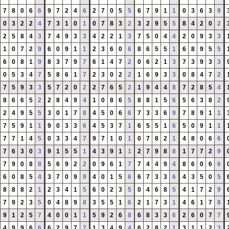
7
8
0
6
6
9
7
2
4
6
2
7
0
5
5
6
7
9
1
1
0
3
6
3
9
0
3
2
2
4
7
3
1
0
1
0
7
8
3
2
3
2
9
5
5
8
4
2
0
2
2
5
8
4
3
7
4
9
3
3
4
2
2
1
3
7
5
0
4
4
2
0
9
3
3
1
0
7
2
9
6
0
9
1
1
2
3
6
0
6
8
6
5
5
1
6
8
9
5
5
6
0
8
1
9
8
3
7
9
7
6
1
4
7
2
0
6
2
1
3
7
3
9
3
3
0
5
3
4
7
5
8
6
1
7
2
3
0
2
2
1
6
9
3
3
0
8
4
7
2
7
5
9
3
3
5
7
2
0
2
2
7
6
5
2
1
9
4
4
8
7
2
8
5
4
8
6
6
5
2
2
8
4
9
4
1
0
8
6
5
8
8
1
5
6
5
6
3
8
2
2
4
9
5
5
3
0
1
7
8
4
5
0
6
6
7
3
3
6
9
7
8
9
1
1
7
5
9
1
1
9
0
3
3
6
4
5
3
7
1
6
5
5
1
6
5
0
9
1
1
7
7
1
4
5
0
3
3
4
7
9
7
1
0
1
0
7
8
2
1
4
8
0
6
6
7
6
3
0
3
9
1
5
5
1
4
3
9
1
1
2
7
9
8
8
1
7
7
2
9
7
9
0
8
8
5
6
9
2
2
0
9
6
1
7
7
4
4
9
4
8
6
0
6
6
6
0
8
5
4
3
7
0
9
9
4
0
1
5
6
6
7
3
3
6
4
3
5
0
5
8
8
8
2
1
2
3
4
1
5
6
0
2
3
5
0
4
6
8
5
4
1
7
2
9
7
9
2
3
5
0
4
8
9
8
3
5
5
1
6
2
1
7
3
1
4
6
1
7
8
9
1
2
5
7
4
0
0
1
1
5
9
2
6
8
6
8
3
3
6
2
6
0
7
7
4
9
9
6
6
6
2
9
7
7
1
3
4
9
4
6
2
8
2
1
3
1
1
2
3