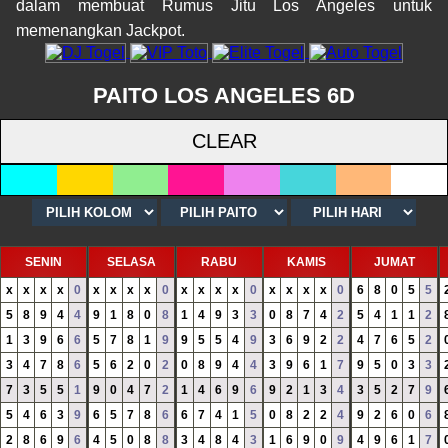
dalam membuat Rumus Jitu Los Angeles untuk
memenangkan Jackpot.
PAITO LOS ANGELES 6D
CLEAR
SENIN
SELASA
RABU
KAMIS
JUMAT
x
x
x
x
0
x
x
x
x
0
x
x
x
x
0
x
x
x
x
0
6
8
0
5
5
5
8
9
4
4
9
1
8
0
8
1
4
9
3
3
0
8
7
4
2
5
4
1
1
2
1
3
9
6
6
5
7
8
1
9
9
5
5
4
9
3
6
9
2
2
4
7
6
5
2
3
4
7
8
6
5
6
2
0
2
0
8
9
4
4
3
9
6
1
7
9
5
0
3
3
7
3
5
5
1
9
0
4
7
2
1
4
6
9
6
9
2
1
3
4
3
5
2
7
9
5
4
6
3
9
6
5
7
8
6
6
7
4
1
5
0
8
2
2
4
9
2
6
0
6
2
8
6
9
6
4
5
0
8
8
3
4
8
4
3
1
6
9
0
9
4
9
6
1
7