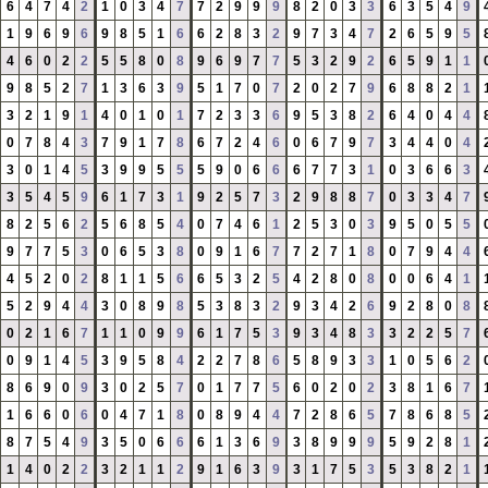
6
4
7
4
2
1
0
3
4
7
7
2
9
9
9
8
2
0
3
3
6
3
5
4
9
1
9
6
9
6
9
8
5
1
6
6
2
8
3
2
9
7
3
4
7
2
6
5
9
5
4
6
0
2
2
5
5
8
0
8
9
6
9
7
7
5
3
2
9
2
6
5
9
1
1
9
8
5
2
7
1
3
6
3
9
5
1
7
0
7
2
0
2
7
9
6
8
8
2
1
3
2
1
9
1
4
0
1
0
1
7
2
3
3
6
9
5
3
8
2
6
4
0
4
4
0
7
8
4
3
7
9
1
7
8
6
7
2
4
6
0
6
7
9
7
3
4
4
0
4
3
0
1
4
5
3
9
9
5
5
5
9
0
6
6
6
7
7
3
1
0
3
6
6
3
3
5
4
5
9
6
1
7
3
1
9
2
5
7
3
2
9
8
8
7
0
3
3
4
7
8
2
5
6
2
5
6
8
5
4
0
7
4
6
1
2
5
3
0
3
9
5
0
5
5
9
7
7
5
3
0
6
5
3
8
0
9
1
6
7
7
2
7
1
8
0
7
9
4
4
4
5
2
0
2
8
1
1
5
6
6
5
3
2
5
4
2
8
0
8
0
0
6
4
1
5
2
9
4
4
3
0
8
9
8
5
3
8
3
2
9
3
4
2
6
9
2
8
0
8
0
2
1
6
7
1
1
0
9
9
6
1
7
5
3
9
3
4
8
3
3
2
2
5
7
0
9
1
4
5
3
9
5
8
4
2
2
7
8
6
5
8
9
3
3
1
0
5
6
2
8
6
9
0
9
3
0
2
5
7
0
1
7
7
5
6
0
2
0
2
3
8
1
6
7
1
6
6
0
6
0
4
7
1
8
0
8
9
4
4
7
2
8
6
5
7
8
6
8
5
8
7
5
4
9
3
5
0
6
6
6
1
3
6
9
3
8
9
9
9
5
9
2
8
1
1
4
0
2
2
3
2
1
1
2
9
1
6
3
9
3
1
7
5
3
5
3
8
2
1