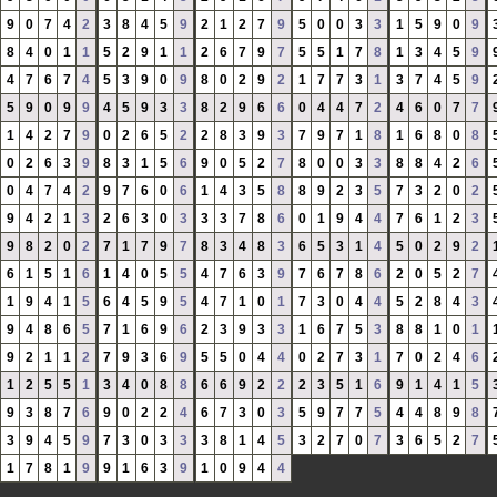
9
0
7
4
2
3
8
4
5
9
2
1
2
7
9
5
0
0
3
3
1
5
9
0
9
8
4
0
1
1
5
2
9
1
1
2
6
7
9
7
5
5
1
7
8
1
3
4
5
9
4
7
6
7
4
5
3
9
0
9
8
0
2
9
2
1
7
7
3
1
3
7
4
5
9
5
9
0
9
9
4
5
9
3
3
8
2
9
6
6
0
4
4
7
2
4
6
0
7
7
1
4
2
7
9
0
2
6
5
2
2
8
3
9
3
7
9
7
1
8
1
6
8
0
8
0
2
6
3
9
8
3
1
5
6
9
0
5
2
7
8
0
0
3
3
8
8
4
2
6
0
4
7
4
2
9
7
6
0
6
1
4
3
5
8
8
9
2
3
5
7
3
2
0
2
9
4
2
1
3
2
6
3
0
3
3
3
7
8
6
0
1
9
4
4
7
6
1
2
3
9
8
2
0
2
7
1
7
9
7
8
3
4
8
3
6
5
3
1
4
5
0
2
9
2
6
1
5
1
6
1
4
0
5
5
4
7
6
3
9
7
6
7
8
6
2
0
5
2
7
1
9
4
1
5
6
4
5
9
5
4
7
1
0
1
7
3
0
4
4
5
2
8
4
3
9
4
8
6
5
7
1
6
9
6
2
3
9
3
3
1
6
7
5
3
8
8
1
0
1
9
2
1
1
2
7
9
3
6
9
5
5
0
4
4
0
2
7
3
1
7
0
2
4
6
1
2
5
5
1
3
4
0
8
8
6
6
9
2
2
2
3
5
1
6
9
1
4
1
5
9
3
8
7
6
9
0
2
2
4
6
7
3
0
3
5
9
7
7
5
4
4
8
9
8
3
9
4
5
9
7
3
0
3
3
3
8
1
4
5
3
2
7
0
7
3
6
5
2
7
1
7
8
1
9
9
1
6
3
9
1
0
9
4
4