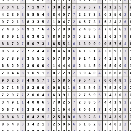
3
9
9
1
1
7
3
0
2
2
9
1
7
3
1
8
1
7
8
6
7
2
5
1
6
7
0
4
1
5
7
1
9
7
7
3
8
2
9
2
0
9
3
7
1
4
1
2
5
7
4
2
3
9
3
5
8
5
4
9
8
4
0
7
7
2
2
7
3
1
0
3
5
6
2
9
7
2
1
3
8
3
3
5
8
1
0
4
7
2
4
5
7
3
1
5
2
4
2
6
7
4
8
5
4
9
1
7
6
4
5
7
0
0
0
2
4
8
5
4
7
8
4
6
1
8
6
9
1
1
6
3
6
1
7
8
6
3
0
3
0
2
2
8
1
1
6
2
7
9
8
6
7
0
7
5
0
7
3
1
6
5
5
1
6
1
3
9
9
9
9
5
7
6
4
0
5
9
2
2
7
2
4
4
8
8
4
6
0
6
4
1
3
1
4
3
0
9
3
3
5
7
8
9
8
3
5
5
1
6
5
7
8
0
8
9
1
4
1
5
4
2
1
8
9
6
8
2
9
2
3
9
0
0
0
1
4
4
4
8
2
4
4
5
9
6
5
9
0
9
2
0
4
4
8
1
6
5
1
6
0
7
2
9
2
3
9
4
0
4
7
6
6
8
5
9
0
2
6
8
4
9
5
7
3
1
5
8
5
4
9
5
4
3
7
0
0
4
8
3
0
7
1
5
6
8
3
9
0
9
0
6
8
1
9
2
3
5
6
2
7
5
3
0
3
7
2
9
7
7
2
0
6
4
1
6
3
9
1
1
2
7
5
9
5
7
4
3
0
3
3
4
9
1
1
4
0
8
6
5
7
8
2
5
7
2
3
8
5
4
4
4
1
9
1
0
6
7
8
6
3
8
4
0
4
2
1
9
4
4
8
0
6
1
7
1
0
2
3
5
0
8
4
3
7
6
4
2
9
2
2
5
0
8
8
8
9
2
8
1
7
4
3
9
3
8
6
4
8
3
3
4
2
1
3
2
5
0
6
6
6
1
6
2
8
7
4
0
2
2