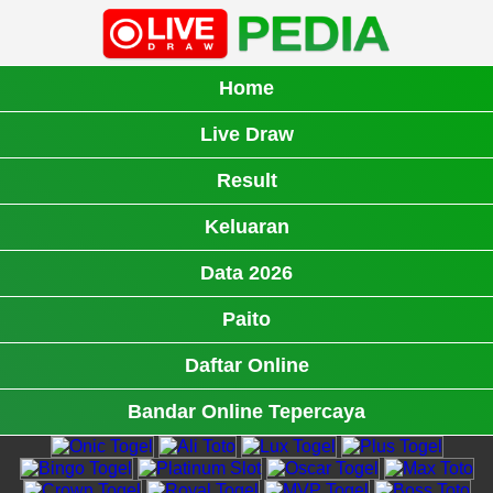
Home
Live Draw
Result
Keluaran
Data 2026
Paito
Daftar Online
Bandar Online Tepercaya