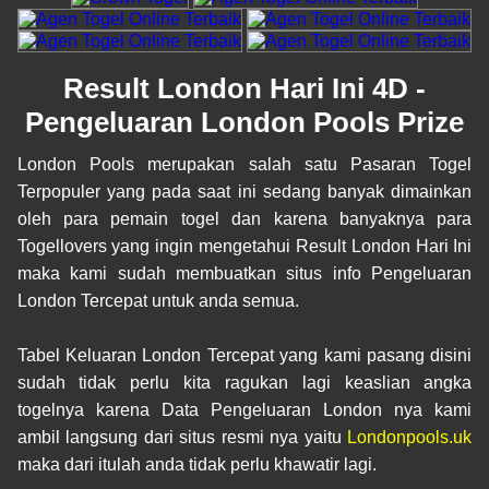
Result London Hari Ini 4D -
Pengeluaran London Pools Prize
London Pools merupakan salah satu Pasaran Togel
Terpopuler yang pada saat ini sedang banyak dimainkan
oleh para pemain togel dan karena banyaknya para
Togellovers yang ingin mengetahui Result London Hari Ini
maka kami sudah membuatkan situs info Pengeluaran
London Tercepat untuk anda semua.
Tabel Keluaran London Tercepat yang kami pasang disini
sudah tidak perlu kita ragukan lagi keaslian angka
togelnya karena Data Pengeluaran London nya kami
ambil langsung dari situs resmi nya yaitu
Londonpools.uk
maka dari itulah anda tidak perlu khawatir lagi.