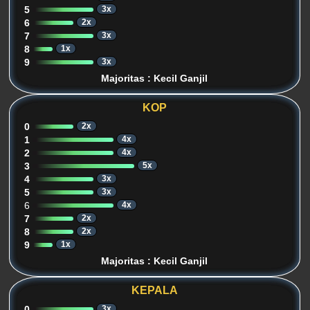
5
3x
6
2x
7
3x
8
1x
9
3x
Majoritas : Kecil Ganjil
KOP
0
2x
1
4x
2
4x
3
5x
4
3x
5
3x
6
4x
7
2x
8
2x
9
1x
Majoritas : Kecil Ganjil
KEPALA
0
3x