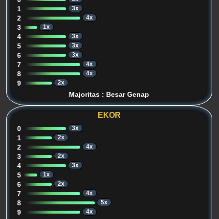
1
3x
2
4x
3
1x
4
3x
5
3x
6
3x
7
4x
8
4x
9
2x
Majoritas : Besar Genap
EKOR
0
3x
1
2x
2
4x
3
2x
4
3x
5
1x
6
2x
7
4x
8
5x
9
4x