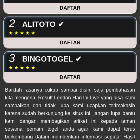
DAFTAR
2
ALITOTO ✔
★ ★ ★ ★ ★
DAFTAR
3
BINGOTOGEL ✔
★ ★ ★ ★ ★
DAFTAR
Baiklah rasanya cukup sampai disini saja pembahasan
kita mengenai Result London Hari Ini Live yang bisa kami
sampaikan dan tidak lupa kami ucapkan terimakasih
karena sudah berkunjung ke situs ini, jangan lupa bantu
kami dengan membagikan artikel ini kepada teman
sesama pemain togel anda agar kami dapat terus
berkembang dalam memberikan informasi seputar Hasil