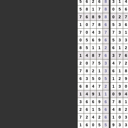
5
6
2
6
8
3
1
4
5
8
1
7
8
0
5
6
7
6
8
9
8
0
2
7
1
0
7
8
6
5
3
6
7
0
4
3
7
7
3
1
0
5
6
9
6
5
3
3
8
5
1
1
2
6
1
2
1
4
8
7
6
3
7
6
2
0
7
5
3
4
7
2
7
8
2
1
3
6
1
8
6
3
5
0
5
1
2
9
6
8
4
7
2
1
3
0
1
4
9
1
1
0
9
4
3
6
6
9
6
7
8
1
2
6
1
5
6
4
8
2
7
2
4
2
6
1
0
3
1
6
0
5
5
9
3
3