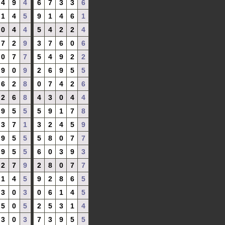
4
9
4
6
7
3
3
6
1
4
5
9
1
4
6
1
0
4
4
5
4
2
2
4
7
2
9
3
7
6
0
6
0
7
7
5
4
9
2
2
9
0
9
2
6
9
5
5
6
2
8
0
7
4
2
6
2
6
8
4
3
0
4
4
9
5
5
5
9
1
7
8
3
7
1
3
2
4
5
9
9
5
5
5
8
0
7
7
9
5
5
6
0
3
9
3
2
7
9
2
8
0
7
7
1
4
5
9
2
8
6
5
3
0
3
0
6
1
4
5
5
0
5
2
5
3
1
4
3
0
3
7
3
9
5
5