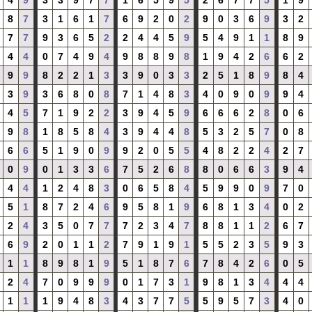
8
7
3
1
6
1
7
6
9
2
0
2
9
0
3
6
9
3
2
7
7
9
3
6
5
2
2
4
4
5
9
5
4
9
1
1
8
9
4
4
0
7
4
9
4
9
8
8
9
8
1
9
4
2
6
6
2
9
9
8
2
2
1
3
3
9
0
3
3
2
5
1
8
9
8
4
3
9
3
6
8
0
8
7
1
4
8
3
4
0
9
0
9
9
4
4
5
7
1
9
2
2
3
9
4
5
9
6
6
6
2
8
0
6
9
8
1
8
5
8
4
3
9
4
4
8
5
3
2
5
7
0
8
6
6
5
1
9
0
9
9
2
0
5
5
4
8
2
2
4
2
7
0
9
0
1
3
3
6
7
5
2
6
8
8
0
6
6
3
9
4
4
4
1
2
4
8
3
0
6
5
8
4
5
9
9
0
9
7
0
5
1
8
7
2
4
6
9
5
8
1
9
6
8
1
3
4
0
2
2
4
3
5
0
7
7
7
2
3
4
7
8
8
1
1
2
6
7
6
9
2
0
1
1
2
7
9
1
9
1
5
5
2
3
5
9
3
1
1
8
9
8
1
9
5
1
8
7
6
7
8
4
2
6
0
5
2
4
7
0
9
9
9
0
1
7
3
1
9
8
1
3
4
4
4
1
1
1
9
4
8
3
4
3
7
7
5
5
9
5
7
3
4
0