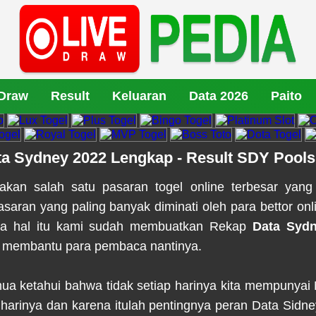
 Draw
Result
Keluaran
Data 2026
Paito
ta Sydney 2022 Lengkap - Result SDY Pools
akan salah satu pasaran togel online terbesar yang
asaran yang paling banyak diminati oleh para bettor onl
ena hal itu kami sudah membuatkan Rekap
Data Syd
t membantu para pembaca nantinya.
mua ketahui bahwa tidak setiap harinya kita mempunya
 harinya dan karena itulah pentingnya peran Data Sid