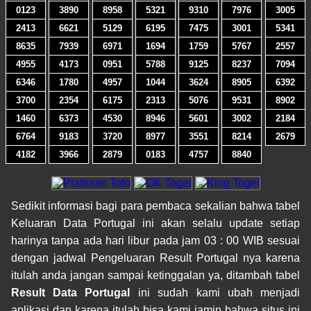
0123
3890
8958
5321
9310
7976
3005
2413
6621
5129
6195
7475
3001
5341
8635
7939
6971
1694
1759
5767
2557
4955
4173
0951
5788
9125
8237
7094
6346
1780
4957
1044
3624
8905
6392
3700
2354
6175
2313
5076
9531
8902
1460
6373
4530
8946
5601
3002
2184
6764
9183
3720
8977
3551
8214
2679
4182
3966
2879
0183
4757
8840
Sedikit informasi bagi para pembaca sekalian bahwa tabel
Keluaran Data Portugal ini akan selalu update setiap
harinya tanpa ada hari libur pada jam 03 : 00 WIB sesuai
dengan jadwal Pengeluaran Result Portugal nya karena
itulah anda jangan sampai ketinggalan ya, ditambah tabel
Result Data Portugal
ini sudah kami ubah menjadi
aplikasi dan karena itulah bisa kami jamin bahwa situs ini