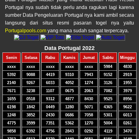
Portugal nya sudah tidak perlu anda ragukan lagi karena
sumber Data Pengeluaran Portugal nya kami ambil secara
langsung dari situs resmi pasaran togel nya yaitu
Portugalpools.com
yang mana sudah sangat terpercaya.
Data Portugal 2022
Senin
Selasa
Rabu
Kamis
Jumat
Sabtu
Minggu
xxxx
xxxx
xxxx
xxxx
xxxx
5984
4830
5392
9088
4419
9310
7943
9152
2919
2140
9267
6033
4052
1274
3126
1955
7671
3238
1107
0675
2063
7082
3979
1655
0518
9312
4877
8430
9525
8956
6198
1842
0449
1280
5071
4365
9622
1248
3852
2430
0686
7058
5301
6013
4775
3599
7351
5362
1270
5004
0261
9858
6392
4756
2843
0292
4119
3470