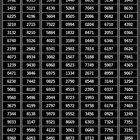
3762
6513
5370
1440
0651
5156
1649
1422
5121
4130
5268
7045
5698
8630
6225
4196
3604
8505
2086
0682
6170
3210
2715
7522
0994
0204
6710
4392
3132
8210
5884
1832
8471
2051
0366
6740
9126
4021
3189
0449
6346
9437
2199
2682
9341
2902
7814
6197
0626
4073
8934
3082
1507
5188
8925
7841
1239
9430
6960
8523
7749
5907
4365
0471
3846
6975
1334
2671
8959
9067
6230
7442
0825
2790
8548
3144
1294
5081
8120
6932
4519
2395
0337
7608
9560
5496
2044
8723
1993
5908
4032
3675
4199
2797
8572
9738
6178
7469
7344
8138
5970
0552
3456
0929
1249
9033
1147
9321
8669
6303
7324
7351
0417
9580
4122
3061
0680
7792
3191
9360
6053
5491
8872
0713
1488
3850