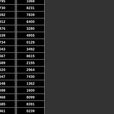
795
1068
730
8231
592
7839
912
6400
476
3280
639
4955
734
0129
043
3492
567
8615
689
2155
620
2964
547
7430
648
1362
598
1600
468
8099
585
8391
461
0239