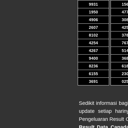
9931
15
1950
47
4906
30
2607
42
8102
37
4254
76
4267
51
9400
36
8236
61
6155
23
3691
02
Sedikit informasi ba
update setiap hari
Pengeluaran Result C
Result Data Canad