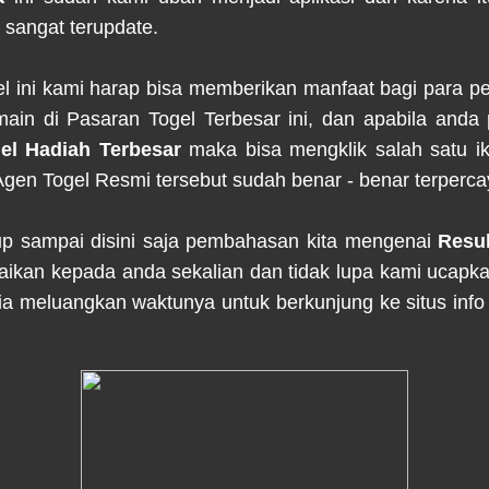
 sangat terupdate.
l ini kami harap bisa memberikan manfaat bagi para 
ain di Pasaran Togel Terbesar ini, dan apabila anda 
el Hadiah Terbesar
maka bisa mengklik salah satu i
Agen Togel Resmi tersebut sudah benar - benar terperca
up sampai disini saja pembahasan kita mengenai
Resu
ikan kepada anda sekalian dan tidak lupa kami ucapk
ia meluangkan waktunya untuk berkunjung ke situs inf