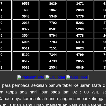
67
9556
8639
3471
6
71
1630
1967
2048
6
88
3948
5349
5776
1
50
2018
7702
5203
4
88
0372
6501
5266
9
75
3504
5794
4778
2
44
6905
7783
6418
9
80
0511
7151
8023
1
80
5102
7344
4799
7
06
0517
4739
2055
0
59
9066
2554
0849
9
gi para pembaca sekalian bahwa tabel Keluaran Data C
nya tanpa ada hari libur pada jam 02 : 00 WIB s
anada nya karena itulah anda jangan sampai ketinggal
a
ini sudah kami ubah menjadi aplikasi dan karena it