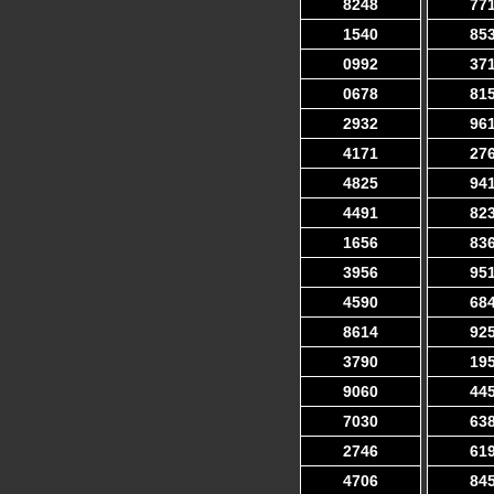
8248
77
1540
85
0992
37
0678
81
2932
96
4171
27
4825
94
4491
82
1656
83
3956
95
4590
68
8614
92
3790
19
9060
44
7030
63
2746
61
4706
84