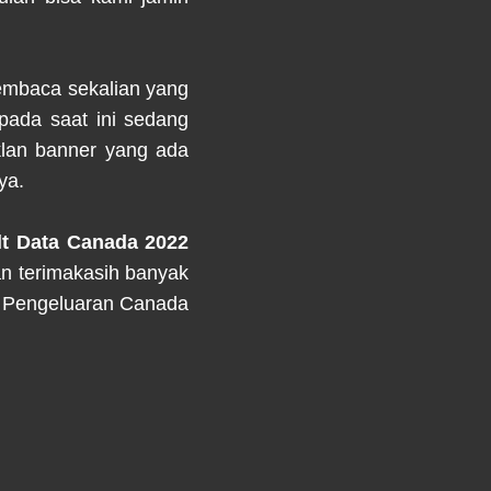
pembaca sekalian yang
pada saat ini sedang
klan banner yang ada
ya.
lt Data Canada 2022
an terimakasih banyak
o Pengeluaran Canada